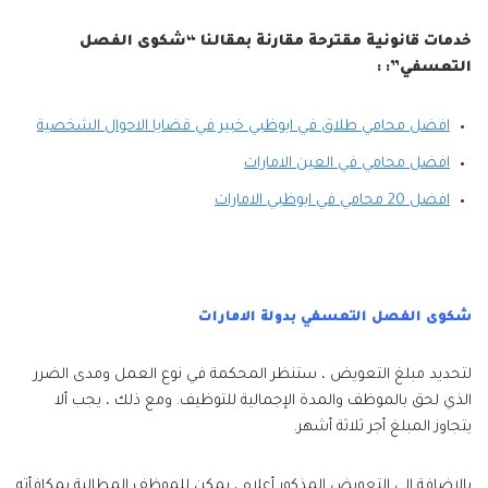
خدمات قانونية مقترحة مقارنة بمقالنا “شكوى الفصل
التعسفي”: :
افضل محامي طلاق في ابوظبي خبير في قضايا الاحوال الشخصية
افضل محامي في العين الامارات
افضل 20 محامي في ابوظبي الامارات
شكوى الفصل التعسفي بدولة الامارات
لتحديد مبلغ التعويض ، ستنظر المحكمة في نوع العمل ومدى الضرر
الذي لحق بالموظف والمدة الإجمالية للتوظيف. ومع ذلك ، يجب ألا
يتجاوز المبلغ أجر ثلاثة أشهر.
بالإضافة إلى التعويض المذكور أعلاه ، يمكن للموظف المطالبة بمكافأته