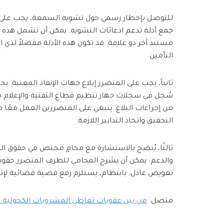
للتوصل بإخطار رسمي حول تشويه السمعة، يجب على ا
جمع أدلة تدعم ادعائات التشويه. يمكن أن تشمل هذه الأد
مستند آخر ذو علاقة. قد تكون هذه الأدلة مفضلاً لدي 
التأمين.
ثانياً، يجب على المتضرر إبلاغ جهات الإنفاذ المعنية
سُجل في سجلات جهاز تنظيم قطاع التقنية والإعلام في 
من إجراءات البلاغ. ينبغي على المتضررين العمل معًا م
التحقيق واتخاذ التدابير اللازمة.
ثالثًا، يُنصح بالاستشارة مع محامٍ مختص في حقوق الم
والدعم. يمكن أن يشرح المحامي للطرف المتضرر حقوق
تعويض عادل. بانتظام، يستلزم رفع قضية قضائية لإثبا
متصل:
من بين عقوبات تعاطي المشروبات الكحولية ف