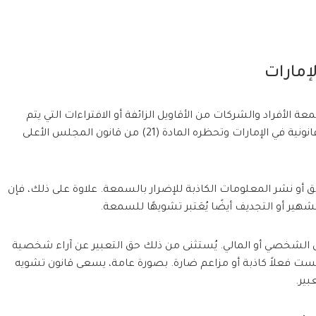
إمارات
الأفراد والشركات من الأقاويل الزائفة أو الافتراءات التي يتم
تداولها بهدف التشويه. يعتبر تشويه السمعة جريمة قانونية في الإمارات وتحظره المادة (21) من قانون المجلس الأعلى
أو نشر المعلومات الكاذبة للإضرار بالسمعة. علاوة على ذلك، فإن
هير أو التجديف أيضًا يُعَتبر تشويهًا للسمعة.
 الشخصي أو المالي. يُستثنى من ذلك حق التعبير عن آراء شخصية
ست فعلاً كاذبة أو مزاعم ضارة. بصورة عامة، يسعى قانون تشويه
بير.