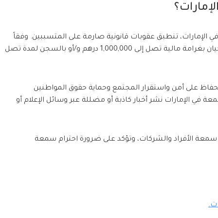
لإمارات؟
لإمارات، تنطبق عقوبات قانونية صارمة على المتسببين. وفقاً
للقانون الإماراتي، يُعاقب كل من يشوه سمعة فرد أو كيان بغرامة مالية تصل إلى 1,000,000 درهم و/أو بالسجن لمدة تصل
للحفاظ على أمن واستقرار المجتمع وحماية حقوق المواطنين
ة في الإمارات نشر أخبار كاذبة أو مضللة عبر وسائل الإعلام أو
ه سمعة الأفراد والشركات، وتؤكد على ضرورة احترام سمعة
ت.