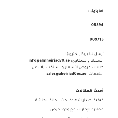
موبايل :
05594⁩
009715⁩
أرسل لنا بريدًا إلكترونيًا
الأسئلة والشكاوى:
info@almheiriadv0.ae
طلبات عروض الأسعار والاستفسارات عن
الخدمات:
sales@aheiriad0es.ae
أحدث المقالات
كيفية اصدار شهادة بحث الحالة الجنائية
مغادرة الإمارات مع وجود قرض