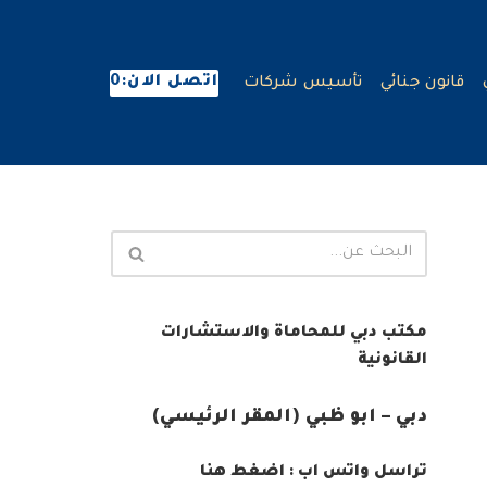
اتصل الان:0
قانون جنائي
تأسيس شركات
مكتب دبي للمحاماة والاستشارات
القانونية
دبي – ابو ظبي (المقر الرئيسي)
تراسل واتس اب : اضغط هنا