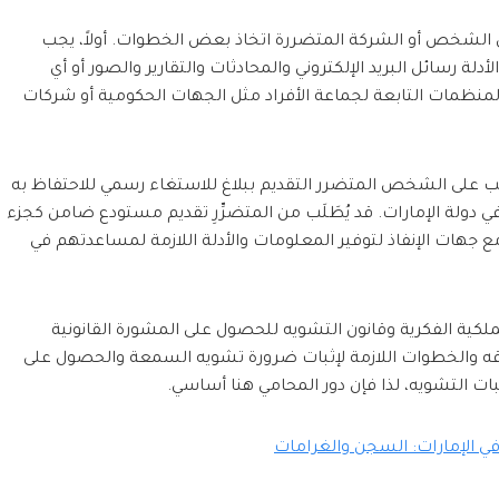
لشخص أو الشركة المتضررة اتخاذ بعض الخطوات. أولاً، يجب
لة رسائل البريد الإلكتروني والمحادثات والتقارير والصور أو أي
المنظمات التابعة لجماعة الأفراد مثل الجهات الحكومية أو شركات
. يجب على الشخص المتضرر التقديم ببلاغ للاستغاء رسمي للاحتفاظ به
دولة الإمارات. قد يُطَلَب من المتضرِّرِ تقديم مستودع ضامن كجزء
ع جهات الإنفاذ لتوفير المعلومات والأدلة اللازمة لمساعدتهم في
لكية الفكرية وقانون التشويه للحصول على المشورة القانونية
ه والخطوات اللازمة لإثبات ضرورة تشويه السمعة والحصول على
ت التشويه، لذا فإن دور المحامي هنا أساسي.
ي الإمارات: السجن والغرامات