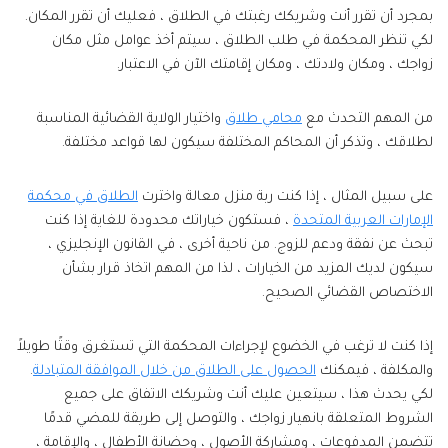
بمجرد أن تقرر أنت وشريكك رغبتك في الطلاق ، فعليك أن تقرر المكان.
لكي تنظر المحكمة في طلب الطلاق ، سيتم أخذ عوامل مثل مكان
زواجك ، ومكان ولادتك ، ومكان إقامتك الآن في الاعتبار.
من المهم التحدث مع
محامي طلاق
واختيار الولاية القضائية المناسبة
لطلاقك ، وتذكر أن المحاكم المختلفة سيكون لها قواعد مختلفة.
على سبيل المثال ، إذا كنت ربة منزل معالة واخترت
الطلاق في محكمة
الإمارات العربية المتحدة
، فستكون خياراتك محدودة للغاية إذا كنت
تبحث عن نفقة ودعم للزوج. من ناحية أخرى ، في القانون الإنجليزي ،
سيكون لديك المزيد من الخيارات ، لذا من المهم اتخاذ قرار بشأن
الاختصاص القضائي الصحيح.
إذا كنت لا ترغب في الخضوع لإجراءات المحكمة التي تستغرق وقتًا طويلاً
والمكلفة ، فيمكنك
الحصول على الطلاق من خلال الموافقة المتبادلة
.
لكي يحدث هذا ، سيتعين عليك أنت وشريكك الاتفاق على جميع
الشروط المتعلقة بانهيار زواجك ، والتوصل إلى طريقة للمضي قدمًا
تتضمن المدفوعات ، ومشاركة الأصول ، وحضانة الأطفال ، والإقامة ،