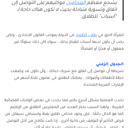
يشجع معظم
المحامين
موكليهم على التوصل إلى
اتفاق وتسوية متبادلة بحيث لا تكون هناك حاجة لـ
“أسباب” للطلاق.
للمرأة الحق في
طلب الطلاق
في الدولة بموجب القانون الاتحادي ، ولكن
يجب أن يكون لديها أسباب للقيام بذلك ، سواء كان ذلك سلوكًا غير
معقول أو هجرًا أو انفصالًا.
الجدول الزمني
شريطة أن تتوصل إلى اتفاق مع شريك حياتك ، وأن تكون قد وضعت
خطة لأطفالك وأصولك ، يمكنك الطلاق في غضون ثلاثة أشهر في
الإمارات العربية المتحدة.
تحدث العملية بشكل أسرع بكثير مما يحدث في بعض الولايات القضائية
الغربية ، ولهذا السبب يختار العديد من المغتربين الطلاق من الإقليم.
كما هو الحال دائمًا ، فإن وجود محامي طلاق يقظ واستباقي سيقلل من
فرص التأخير أو التوقف. من ناحية أخرى ، إذا كنت تكافح من أجل التوصل
إلى اتفاق ، فيمكن أن تستمر التقاضي لمدة عام أو أكثر.