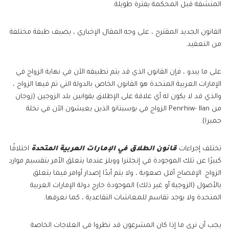
المنشفة قبل المحكمة بفترة طويلة.
القانون الجديد المقترح ، على وجه المقال الإخباري ، يضيف طبقة مختلفة
من التعقيد.
على ما يبدو ، فإن القانون الذي قد يتم تطبيقه الآن في نهاية الزواج في
الإمارات العربية المتحدة هو القانون الخاص بالدولة التي تم فيها الزواج ،
والذي قد لا يكون له أي علاقة على الإطلاق بقوانين بلد الزوجين (زوجان
من Penrhiw- llan الزواج في بوسيتانو الذين يعيشون الآن في نخلة
جميرا).
تختلف إجراءات
قانون الطلاق في الإمارات العربية المتحدة
اختلافًا
كبيرًا عن تلك الموجودة في إنجلترا وويلز عندما يتعلق الأمر بتقسيم موارد
الزواج. الإفصاح أقل صعوبة ، ولا يتم أبدًا إصدار أوامر فيما يتعلق
بالأصول (الزوجية أو غير ذلك) الموجودة خارج دولة الإمارات العربية
المتحدة ولا يوجد تقاسم للمعاشات التقاعدية ، كما نعرفها.
يجب أن نرى ما إذا كان المشرعون قد نظروا في العلاجات الخاصة