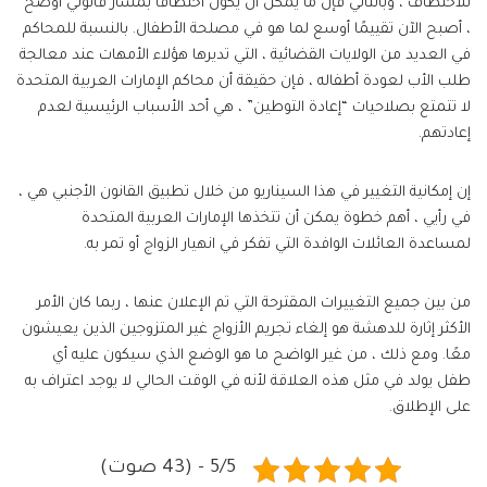
للاختطاف ، وبالتالي فإن ما يمكن أن يكون اختطافًا بمسار قانوني أوضح
، أصبح الآن تقييمًا أوسع لما هو في مصلحة الأطفال. بالنسبة للمحاكم
في العديد من الولايات القضائية ، التي تديرها هؤلاء الأمهات عند معالجة
طلب الأب لعودة أطفاله ، فإن حقيقة أن محاكم الإمارات العربية المتحدة
لا تتمتع بصلاحيات “إعادة التوطين” ، هي أحد الأسباب الرئيسية لعدم
إعادتهم.
إن إمكانية التغيير في هذا السيناريو من خلال تطبيق القانون الأجنبي هي ،
في رأيي ، أهم خطوة يمكن أن تتخذها الإمارات العربية المتحدة
لمساعدة العائلات الوافدة التي تفكر في انهيار الزواج أو تمر به.
من بين جميع التغييرات المقترحة التي تم الإعلان عنها ، ربما كان الأمر
الأكثر إثارة للدهشة هو إلغاء تجريم الأزواج غير المتزوجين الذين يعيشون
معًا. ومع ذلك ، من غير الواضح ما هو الوضع الذي سيكون عليه أي
طفل يولد في مثل هذه العلاقة لأنه في الوقت الحالي لا يوجد اعتراف به
على الإطلاق.
5/5 - (43 صوت)