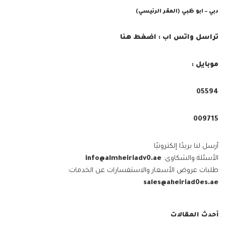
دبي – ابو ظبي (المقر الرئيسي)
تراسل واتس اب : اضغط هنا
موبايل :
05594⁩
009715⁩
أرسل لنا بريدًا إلكترونيًا
الأسئلة والشكاوى:
info@almheiriadv0.ae
طلبات عروض الأسعار والاستفسارات عن الخدمات:
sales@aheiriad0es.ae
أحدث المقالات