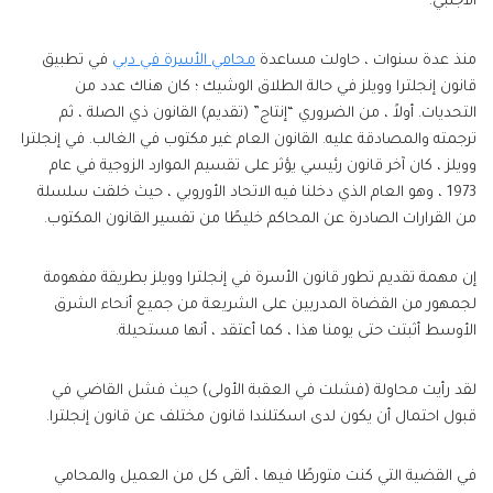
الأجنبي.
منذ عدة سنوات ، حاولت مساعدة
محامي الأسرة في دبي
في تطبيق
قانون إنجلترا وويلز في حالة الطلاق الوشيك ؛ كان هناك عدد من
التحديات. أولاً ، من الضروري “إنتاج” (تقديم) القانون ذي الصلة ، ثم
ترجمته والمصادقة عليه. القانون العام غير مكتوب في الغالب. في إنجلترا
وويلز ، كان آخر قانون رئيسي يؤثر على تقسيم الموارد الزوجية في عام
1973 ، وهو العام الذي دخلنا فيه الاتحاد الأوروبي ، حيث خلقت سلسلة
من القرارات الصادرة عن المحاكم خليطًا من تفسير القانون المكتوب.
إن مهمة تقديم تطور قانون الأسرة في إنجلترا وويلز بطريقة مفهومة
لجمهور من القضاة المدربين على الشريعة من جميع أنحاء الشرق
الأوسط أثبتت حتى يومنا هذا ، كما أعتقد ، أنها مستحيلة.
لقد رأيت محاولة (فشلت في العقبة الأولى) حيث فشل القاضي في
قبول احتمال أن يكون لدى اسكتلندا قانون مختلف عن قانون إنجلترا.
في القضية التي كنت متورطًا فيها ، ألقى كل من العميل والمحامي