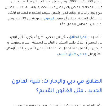
ما بين 10000 و 20000 درهم مقابل طلاقك ، لكن هذا يعتمد على
مكتب المحاماة الخاص بك والظروف الشخصية. بالنسبة لحالات الطلاق
مع وجود نزاعات أو أولئك الذين يتعين عليهم استخدام المحاكم لاتخاذ
قرار بشأن النتيجة ، يمكن أن تقترب
الرسوم
القانونية من 30 ألف درهم ،
لذلك من المنطقي العمل معًا.
لا أحد يحب
فكرة الطلاق
، لكن في بعض الظروف يكون الخيار الوحيد.
من المهم أن تتذكر طلب المشورة القانونية المهنية ، سواء بمفردك أو
كزوجين ، والعمل معًا لجعل طلاقكما خاليًا من الألم ووديًا قدر الإمكان.
للعثور على
محامي طلاق مناسب
الطلاق في دبي والإمارات: تلبية القانون
الجديد ، مثل القانون القديم؟
تشير التقارير في صحيفة “ذا ناشيونال” ، وهي صحيفة إقليمية في