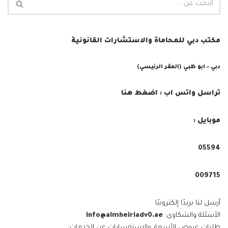
مكتب دبي للمحاماة والاستشارات القانونية
دبي – ابو ظبي (المقر الرئيسي)
تراسل واتس اب : اضغط هنا
موبايل :
05594⁩
009715⁩
أرسل لنا بريدًا إلكترونيًا
الأسئلة والشكاوى:
info@almheiriadv0.ae
طلبات عروض الأسعار والاستفسارات عن الخدمات: