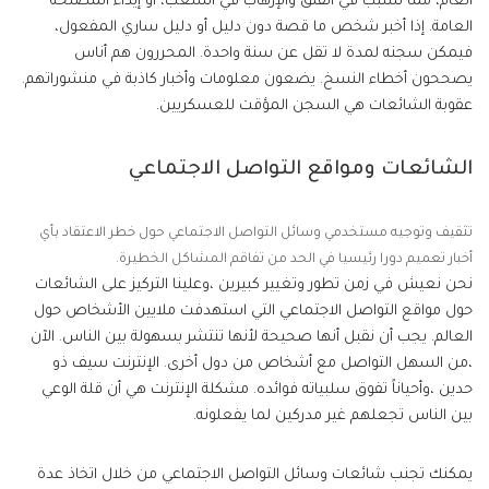
العام، مما تسبب في القلق والإرهاب في الشعب، أو إيذاء المصلحة
العامة. إذا أخبر شخص ما قصة دون دليل أو دليل ساري المفعول،
فيمكن سجنه لمدة لا تقل عن سنة واحدة. المحررون هم أناس
يصححون أخطاء النسخ. يضعون معلومات وأخبار كاذبة في منشوراتهم.
عقوبة الشائعات هي السجن المؤقت للعسكريين.
الشائعات ومواقع التواصل الاجتماعي
تثقيف وتوجيه مستخدمي وسائل التواصل الاجتماعي حول خطر الاعتقاد بأي
أخبار تعميم دورا رئيسيا في الحد من تفاقم المشاكل الخطيرة.
نحن نعيش في زمن تطور وتغيير كبيرين ،وعلينا التركيز على الشائعات
حول مواقع التواصل الاجتماعي التي استهدفت ملايين الأشخاص حول
العالم. يجب أن نقبل أنها صحيحة لأنها تنتشر بسهولة بين الناس. الآن
،من السهل التواصل مع أشخاص من دول أخرى. الإنترنت سيف ذو
حدين ،وأحياناً تفوق سلبياته فوائده. مشكلة الإنترنت هي أن قلة الوعي
بين الناس تجعلهم غير مدركين لما يفعلونه.
يمكنك تجنب شائعات وسائل التواصل الاجتماعي من خلال اتخاذ عدة