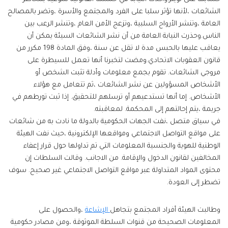
الشائعات ،لأنها تؤثر سلبا على الفرد والمجتمع والأسرة ،وتضر بالمصالح
العامة ،وتنشر الأرواح السلبية ،وتزعج الأمن العام ،وتنشر الرعب بين
الناس.وحذرت النيابة العامة من أن نشر الشائعات السيئة يمكن أن
يعاقب عليها بالحبس مدة لا تقل عن سنة ،وفق المادة 198 مكرر من
قانون العقوبات الاتحادي.ومضت لتخبرنا أنها تعمل للسيطرة على
مروجي الشائعات. تقوم بجمع معلومات وأدلة تثبت الشخص أو
الأشخاص المسؤولين عن نشر الشائعات ،ثم تتعامل مع هؤلاء
الأشخاص. إما أنها تستدعيهم أو ترسلهم للتحقيق. إذا ثبت تورطهم في
جريمة ،يتم إحالتهم إلى المحكمة. لمعاقبته.
في سياق متصل ،نفت الجهات الحكومية بالدولة ما نادت به من شائعات
على مواقع التواصل الاجتماعي ومواقعها الإلكترونية ،حيث نفت الهيئة
الوطنية للهوية والجنسية المعلومات التي تم تداولها حول قرار إعفاء
المخالفين لقانون الدخول والإقامة. من الاجانب. وقالت السلطات إن
محتوى المواد المتداولة عبر مواقع التواصل الاجتماعي غير صحيح. سوف
تضطر إلى العودة.
وطالبت الهيئة أفراد المجتمع بتجاهل
الإشاعة
،والحصول على
المعلومات الصحيحة من قنوات السلطة الموثوقة ،ومن مصادر حكومية