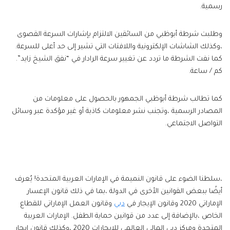
رسمية.
وطلبت شرطة أبوظبي من السائقين الالتزام بإشارات السرعة القصوى
،وكذلك الشاشات الإلكترونية واللافتات التي تشير إلى حد أعلى للسرعة.
كما نفت الشرطة ما تردد عن تغيير سرعة الرادار في “نفق الشيخ زايد”.
كم / ساعة.
كما تطالب شرطة أبوظبي الجمهور بالحصول على معلومات من
المصادر الرسمية ،وتجنب نشر معلومات كاذبة أو غير مؤكدة عبر وسائل
التواصل الاجتماعي.
،سلطنا الضوء على قانون النميمة في الإمارات العربية المتحدة! يُعرف
أيضًا ببعض القوانين الأخرى في الدولة ،بما في ذلك قانون الإعسار
الإماراتي 2020 وقانون الإيجار في
دبي
وقانون العمل الإماراتي للقطاع
الخاص ،بالإضافة إلى عدد من قوانين حماية الطفل. الإمارات العربية
المتحدة ومركز دبي المالي العالمي للإيجارات 2020 ،وكذلك قانون إيجار