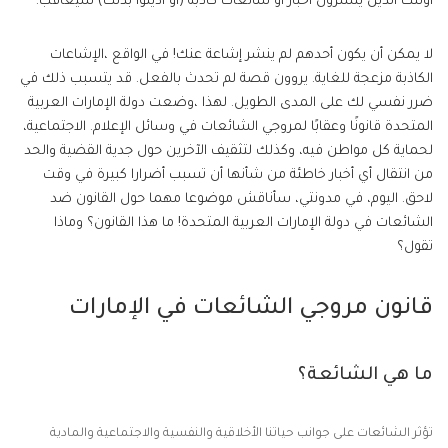
أولئك الذين ينشرون أخبار أو شائعات كاذبة (أو أدينوا بذلك) سيعاقب.
لا يمكن أن يكون أحدهم لم ينشر إشاعة عنك! في الواقع ،الإشاعات
الكاذبة مزعجة للغاية. يروون قصة لم تحدث بالفعل. قد يتسبب ذلك في
ضرر نفسي لك على المدى الطويل. لهذا ،وضعت دولة الإمارات العربية
المتحدة قانونًا وعقابًا لمروجي الشائعات في وسائل الإعلام. الاجتماعية،
لحماية كل مواطن فيه، وكذلك لتثقيف الآخرين حول جدية القضية والحد
من انتقال أي أخبار خاطئة من شأنها أن تسبب أضرارا كبيرة في وقت
لاحق. اليوم، في مدونتي، سأناقش موضوعا مهما حول القانون ضد
الشائعات في دولة الإمارات العربية المتحدة! ما هذا القانون؟ وماذا
تقول؟
قانون مروجي الشائعات في الإمارات
ما هي الشائعة؟
تؤثر الشائعات على جوانب حياتنا الأخلاقية والنفسية والاجتماعية والمادية