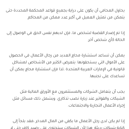
يحاول المحامي أن يكون على دراية بجميع قواعد المحكمة المحددة حتى
يتمكن من تمثيل العميل في أكبر عدد ممكن من المحاكم.
إذا تم إصدار القضية لشخص ما، فإن لديهم نفس الحق في الوصول إلى
الحالة كأي شخص آخر.
يمكن أن تساعد استشارة محامٍ العديد من رجال الأعمال في الحصول
على الأموال التي يستحقونها. يتعرض الكثير من الأشخاص لمشاكل
قانونية في الإمارات العربية المتحدة ،لذا فإن استشارة محامٍ يمكن أن
تساعدك على تجنبها.
يجب أن يتعامل الشركات والمستثمرون مع الأوراق المالية مثل
الشيكات والفواتير عند زيارة نصب تذكاري. ويشمل ذلك مسائل مثل
إجراء الأعمال التجارية والاجتماعات.
إذا لم يكن لدى رجل الأعمال ما يكفي من المال المدخر ،فقد يلجأ إلى
كتابة شيكات رديئة. هذا لأن الشيكات ستحتوي على رصيد كافٍ حتى لا