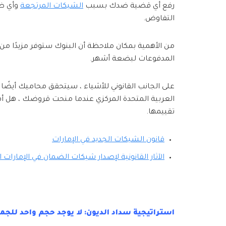
رفع أي قضية ضدك بسبب
الشيكات المرتجعة
وأي ظر
التفاوض.
من الأهمية بمكان ملاحظة أن البنوك ستوفر مزيدًا م
المدفوعات لبضعة أشهر.
على الجانب القانوني للأشياء ، سيتحقق محاميك أيضً
العربية المتحدة المركزي عندما منحت قروضك ، هل أ
تقييمها.
قانون الشيكات الجديد في الإمارات
الآثار القانونية لإصدار شيكات الضمان في الإمارات ا
استراتيجية سداد الديون: لا يوجد حجم واحد للجم