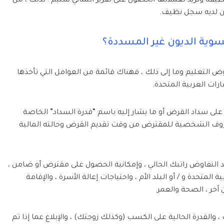
ظيفة وتريد لعملائها الحصول على تقرير ائتماني سليم ؛ لذلك ، من
ين لديه سجل نظيف.
 تسوية الديون غير المسددة؟
التعليم وما إلى ذلك ، فهناك قائمة من العوامل التي تأخذها
ارات العربية المتحدة.
على سداد القرض أو ما يشار إليه باسم “قدرة السداد” الخاصة
الظروف الشخصية للمقترض من وقت تقديم القرض وحالته المالية
ند التفاوض راتبك الحالي ، وإمكانية الحصول على مقترض أو ضامن ،
 المتحدة و / أو البلد الأم ، واحتياجات إعالة الأسرة ، والإقامة
 آخر ، الصحة والعمر.
 والقدرة الحالية على الكسب (وكذلك زوجتك) ، والإبلاغ عما إذا تم