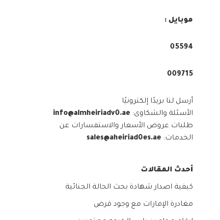
موبايل :
05594⁩
009715⁩
أرسل لنا بريدًا إلكترونيًا
الأسئلة والشكاوى:
info@almheiriadv0.ae
طلبات عروض الأسعار والاستفسارات عن
الخدمات:
sales@aheiriad0es.ae
أحدث المقالات
كيفية اصدار شهادة بحث الحالة الجنائية
مغادرة الإمارات مع وجود قرض