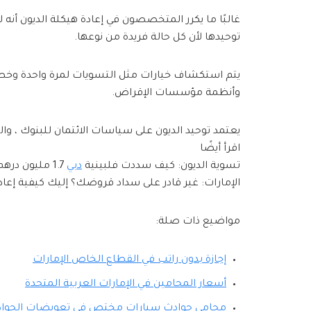
غالبًا ما يكرر المتخصصون في إعادة هيكلة الديون أنه 
توحيدها لأن كل حالة فريدة من نوعها.
يتم استكشاف خيارات مثل التسويات لمرة واحدة وخطط ا
وأنظمة مؤسسات الإقراض.
يعتمد توحيد الديون على سياسات الائتمان للبنوك ، 
اقرأ أيضًا
تسوية الديون: كيف سددت فلبينية
دبي
1.7 مليون درهم مع 15100 درهم
الإمارات: غير قادر على سداد قروضك؟ إليك كيفية إ
مواضيع ذات صلة:
إجازة بدون راتب في القطاع الخاص الإمارات
أسعار المحامين في الإمارات العربية المتحدة
محامي حوادث سيارات مختص في تعويضات الحوادث