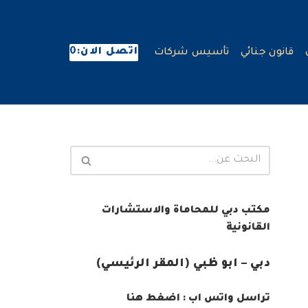
اتصل الان:0
قانون جنائي
تأسيس شركات
مكتب دبي للمحاماة والاستشارات
القانونية
دبي – ابو ظبي (المقر الرئيسي)
تراسل واتس اب : اضغط هنا