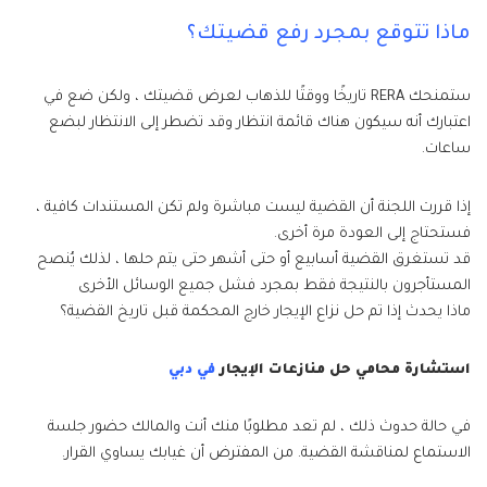
ماذا تتوقع بمجرد رفع قضيتك؟
ستمنحك RERA تاريخًا ووقتًا للذهاب لعرض قضيتك ، ولكن ضع في
اعتبارك أنه سيكون هناك قائمة انتظار وقد تضطر إلى الانتظار لبضع
ساعات.
إذا قررت اللجنة أن القضية ليست مباشرة ولم تكن المستندات كافية ،
فستحتاج إلى العودة مرة أخرى.
قد تستغرق القضية أسابيع أو حتى أشهر حتى يتم حلها ، لذلك يُنصح
المستأجرون بالنتيجة فقط بمجرد فشل جميع الوسائل الأخرى
ماذا يحدث إذا تم حل نزاع الإيجار خارج المحكمة قبل تاريخ القضية؟
استشارة محامي حل منازعات الإيجار
في دبي
في حالة حدوث ذلك ، لم تعد مطلوبًا منك أنت والمالك حضور جلسة
الاستماع لمناقشة القضية. من المفترض أن غيابك يساوي القرار.