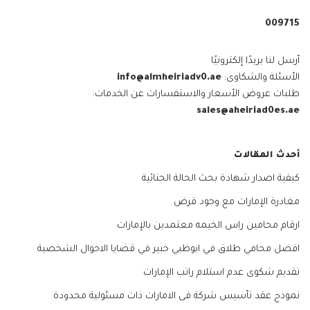
009715⁩
أرسل لنا بريدًا إلكترونيًا
الأسئلة والشكاوى:
info@almheiriadv0.ae
طلبات عروض الأسعار والاستفسارات عن الخدمات:
sales@aheiriad0es.ae
أحدث المقالات
كيفية اصدار شهادة بحث الحالة الجنائية
مغادرة الإمارات مع وجود قرض
ارقام محامين راس الخيمه معتمدين بالإمارات
افضل محامي طلاق في ابوظبي خبير في قضايا الاحوال الشخصية
تقديم شكوى عدم استلام راتب الإمارات
نموذج عقد تأسيس شركة فى الامارات ذات مسئولية محدودة