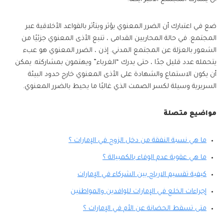
ضع في اعتبارك أن الضرر المعنوي يؤثر ويتأثر بالقواعد الأخلاقية عبر
المجتمع. في حالة المحاربين القدامى ، تنبع الأذى المعنوي جزئيًا من
الشعور بالعزلة عن المجتمع المدني. إذن ، الضرر المعنوي هو عبء
يتحمله عدد قليل جدًا ، حتى يدرك “الغرباء” ويهتمون بمشاركته. يمكن
أن يكون الاستماع والشهادة على الأذى المعنوي خارج حدود البيئة
السريرية وسيلة لكسر الصمت الذي غالبًا ما يحيط بالضرر المعنوي.
مواضيع متصلة
ما هي نسبة النفقة من دخل الزوج في الإمارات ؟
ما هي عقوبة عدم الوفاء بالكمبيالة ؟
كيفية تقسيم الارباح بين الشركاء في الإمارات
إجراءات الخلع في الإمارات للوافدين والمواطنين
متى تسقط الحضانة عن الأم في الإمارات ؟