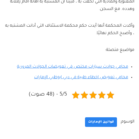
المعنوية والمادية التي لحقت به ، مبينًا أن المشتبه به أهانه أمام زملائه
وهدده. مع السجن.
وأكدت المحكمة أنها أيدت حكم محكمة الاستئناف التي أدانت المشتبه به
، وأصبح الحكم نهائيًا.
مواضيع متصلة:
محامي حوادث سيارات مختص في تعويضات الحوادث المرورية
محامي تعويض اخطاء طبية في دبي ابوظبي الإمارات
5/5 - (48 صوت)
الوسوم:
قوانين الإمارات