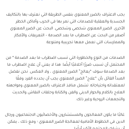
يجب الاعتراف بالضرر المعنوي بنفس الطريقة التي نعترف بها بالتكاليف
الجسدية والعقلية للصدمات التي نمر بها في الحرب وأماكن الخطر
الأخرى. الضرر المعنوي شخصي وشخصي. البحث عن الضرر المعنوي
أصغر من البحث عن اضطراب ما بعد الصدمة – التعريفات والأفكار
والممارسات التي نعمل معها تجريبية ومتنوعة.
الصدمات من النوع والخطورة التي تسبب اضطراب ما بعد الصدمة * من
المحتمل أن تسبب ضررًا أخلاقيًا أيضًا. هذا لا يعني أن علاج اضطراب ما
بعد الصدمة سوف “يعالج” الضرر المعنوي ، ولا العكس. نحن نفضل
المبدأ القائل بأن “علاج” الضرر المعنوي يجب أن يحدده الفرد وفقًا
لمعتقداته واحتياجاته. تشمل منافذ الاعتراف بالضرر المعنوي ومواجهته
العلاج بالكلام والحوار الديني والفن والكتابة وحلقات النقاش والحديث
والتجمعات الروحية وغير ذلك.
غالبًا ما يكون المعالجون والمستشارون والأخصائيون الاجتماعيون ورجال
الدين في الخطوط الأمامية لمعالجة الضرر المعنوي ؛ ومع ذلك ، يمكن
أن يشارك المجتمع الأكبر أيضًا.