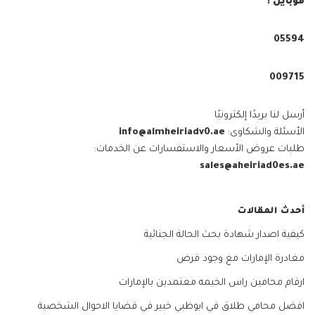
موبايل :
05594⁩
009715⁩
أرسل لنا بريدًا إلكترونيًا
الأسئلة والشكاوى:
info@almheiriadv0.ae
طلبات عروض الأسعار والاستفسارات عن الخدمات:
sales@aheiriad0es.ae
أحدث المقالات
كيفية اصدار شهادة بحث الحالة الجنائية
مغادرة الإمارات مع وجود قرض
ارقام محامين راس الخيمه معتمدين بالإمارات
افضل محامي طلاق في ابوظبي خبير في قضايا الاحوال الشخصية