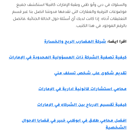
والسلوك في دبي وأبو ظبي وبقية الإمارات كافية! استكشف جميع
موضوعات الترفيه والعقارات التي تقدمها مدونتنا اتصل بنا عبر قسم
التعليقات أدناه. إذا كانت لديك أي أسئلة حول الحالة الجنائية ،فاتصل
بالرقم الموجود في هذا الكتيب.
اقرا ايضا:
شركة المضارب الربح والخسارة
كيفية تصفية الشركة ذات المسؤولية المحدودة في الإمارات
تقديم شكوى على شخص تسلف مني
محامي استشارات قانونية ادارية في الإمارات
كيفية تقسيم الارباح بين الشركاء في الإمارات
افضل محامي طلاق في ابوظبي خبير في قضايا الاحوال
الشخصية