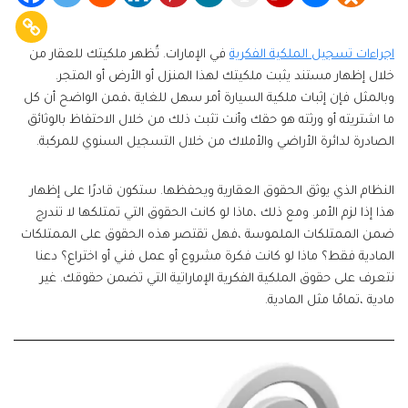
اجراءات تسجيل الملكية الفكرية
في الإمارات. تُظهر ملكيتك للعقار من
خلال إظهار مستند يثبت ملكيتك لهذا المنزل أو الأرض أو المتجر.
وبالمثل فإن إثبات ملكية السيارة أمر سهل للغاية ،فمن الواضح أن كل
ما اشتريته أو ورثته هو حقك وأنت تثبت ذلك من خلال الاحتفاظ بالوثائق
الصادرة لدائرة الأراضي والأملاك من خلال التسجيل السنوي للمركبة.
النظام الذي يوثق الحقوق العقارية ويحفظها. ستكون قادرًا على إظهار
هذا إذا لزم الأمر. ومع ذلك ،ماذا لو كانت الحقوق التي تمتلكها لا تندرج
ضمن الممتلكات الملموسة ،فهل تقتصر هذه الحقوق على الممتلكات
المادية فقط؟ ماذا لو كانت فكرة مشروع أو عمل فني أو اختراع؟ دعنا
نتعرف على حقوق الملكية الفكرية الإماراتية التي تضمن حقوقك. غير
مادية ،تمامًا مثل المادية.