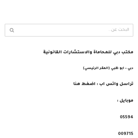
مكتب دبي للمحاماة والاستشارات القانونية
دبي – ابو ظبي (المقر الرئيسي)
تراسل واتس اب : اضغط هنا
موبايل :
05594⁩
009715⁩