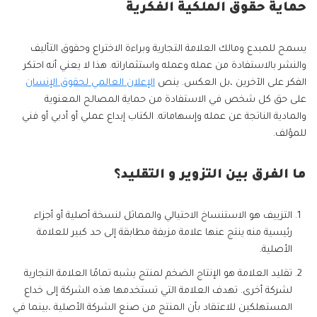
حماية حقوق الملكية الفكرية
يسمح للمبدع ومالك العلامة التجارية وبراءة الاختراع وحقوق التأليف
والنشر بالاستفادة من عمله وعمله واستثماراته. هذا لا يعني أنه احتكر
الفكر على الآخرين ،بل العكس. ينص
الإعلان العالمي لحقوق الإنسان
على حق كل شخص في الاستفادة من حماية المصالح المعنوية
والمادية الناتجة عن عمله وإسهاماته. الكتاب إبداع عملي أو أدبي أو فني
للمؤلف.
ما الفرق بين التزوير و التقليد؟
التزييف هو الاستنساخ الاحتيالي والمماثل لنسخة أصلية أو أجزاء
رئيسية منه ينتج عنها علامة مزيفة مطابقة إلى حد كبير للعلامة
الأصلية.
تقليد العلامة هو الإنتاج الضخم لمنتج يشبه تمامًا العلامة التجارية
لشركة أخرى. تهدف العلامة التي تستخدمها هذه الشركة إلى خداع
المستهلكين للاعتقاد بأن المنتج من صنع الشركة الأصلية ،بينما في