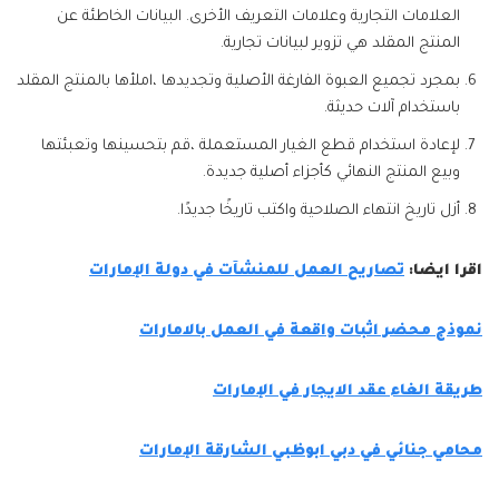
العلامات التجارية وعلامات التعريف الأخرى. البيانات الخاطئة عن
المنتج المقلد هي تزوير لبيانات تجارية.
بمجرد تجميع العبوة الفارغة الأصلية وتجديدها ،املأها بالمنتج المقلد
باستخدام آلات حديثة.
لإعادة استخدام قطع الغيار المستعملة ،قم بتحسينها وتعبئتها
وبيع المنتج النهائي كأجزاء أصلية جديدة.
أزل تاريخ انتهاء الصلاحية واكتب تاريخًا جديدًا.
اقرا ايضا:
تصاريح العمل للمنشآت في دولة الإمارات
نموذج محضر اثبات واقعة في العمل بالامارات
طريقة الغاء عقد الايجار في الإمارات
محامي جنائي في دبي ابوظبي الشارقة الإمارات